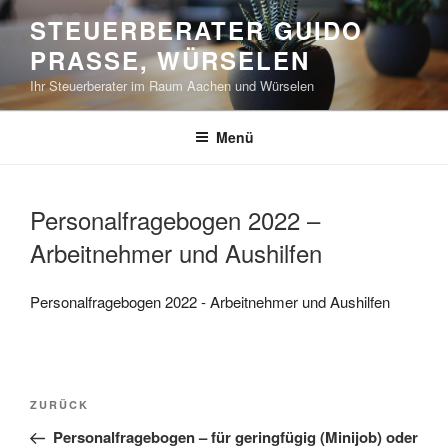
Zum
STEUERBERATER GUIDO
Inhalt
PRASSE, WÜRSELEN
springen
Ihr Steuerberater im Raum Aachen und Würselen
Menü
Personalfragebogen 2022 –
Arbeitnehmer und Aushilfen
Personalfragebogen 2022 - Arbeitnehmer und Aushilfen
Beitragsnavigation
Vorheriger
ZURÜCK
Beitrag
Personalfragebogen – für geringfügig (Minijob) oder