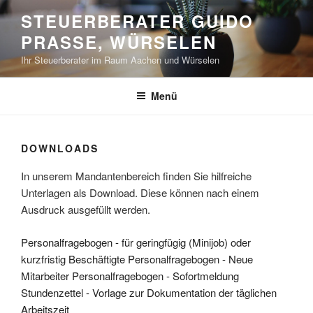
Zum
STEUERBERATER GUIDO
Inhalt
PRASSE, WÜRSELEN
springen
Ihr Steuerberater im Raum Aachen und Würselen
Menü
DOWNLOADS
In unserem Mandantenbereich finden Sie hilfreiche
Unterlagen als Download. Diese können nach einem
Ausdruck ausgefüllt werden.
Personalfragebogen - für geringfügig (Minijob) oder
kurzfristig Beschäftigte
Personalfragebogen - Neue
Mitarbeiter
Personalfragebogen - Sofortmeldung
Stundenzettel - Vorlage zur Dokumentation der täglichen
Arbeitszeit