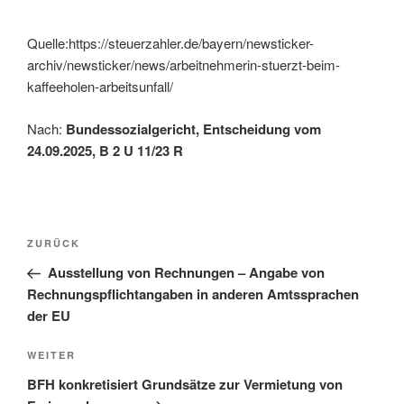
Quelle:https://steuerzahler.de/bayern/newsticker-
archiv/newsticker/news/arbeitnehmerin-stuerzt-beim-
kaffeeholen-arbeitsunfall/
Nach:
Bundessozialgericht, Entscheidung vom
24.09.2025, B 2 U 11/23 R
Beitragsnavigation
Vorheriger
ZURÜCK
Beitrag
Ausstellung von Rechnungen – Angabe von
Rechnungspflichtangaben in anderen Amtssprachen
der EU
Nächster
WEITER
Beitrag
BFH konkretisiert Grundsätze zur Vermietung von