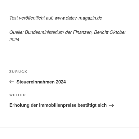
Text veröffentlicht auf: www.datev-magazin.de
Quelle: Bundesministerium der Finanzen, Bericht Oktober
2024
Beitragsnavigation
Vorheriger
ZURÜCK
Beitrag
Steuereinnahmen 2024
Nächster
WEITER
Beitrag
Erholung der Immobilienpreise bestätigt sich