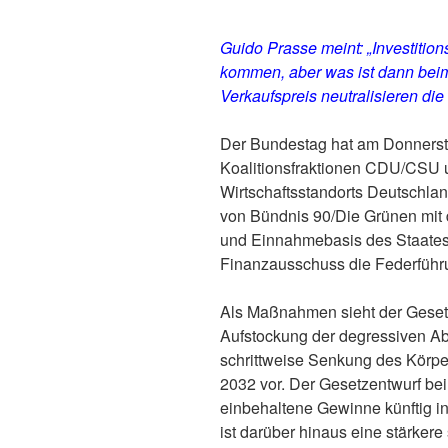
Guido Prasse meint: „Investitio
kommen, aber was ist dann bei
Verkaufspreis neutralisieren di
Der Bundestag hat am Donnerstag
Koalitionsfraktionen CDU/CSU u
Wirtschaftsstandorts Deutschlan
von Bündnis 90/Die Grünen mit 
und Einnahmebasis des Staates 
Finanzausschuss die Federführ
Als Maßnahmen sieht der Gesetze
Aufstockung der degressiven Ab
schrittweise Senkung des Körpe
2032 vor. Der Gesetzentwurf bein
einbehaltene Gewinne künftig in
ist darüber hinaus eine stärker