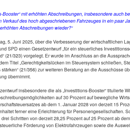
ns-Booster“ mit erhöhten Abschreibungen, insbesondere auch bei
m Verkauf des hoch abgeschriebenen Fahrzeuges in ein paar J
e erhöhten Abschreibungen wieder?“
, 5. Juni 2025, über die Verbesserung der wirtschaftlichen Lag
nd SPD einen Gesetzentwurf „für ein steuerliches Investitions
d“ (
21/323
) vorgelegt. Er wurde im Anschluss an die Ausspra
dem Titel „Gerechtigkeitslücken im Steuersystem schließen, S
stärken“ (
21/356
) zur weiteren Beratung an die Ausschüsse ü
ung übernimmt.
ntwurf insbesondere die als „Investitions-Booster“ titulierte 
schreibungsmöglichkeiten auf 30 Prozent auf bewegliche Wirts
rschaftsteuersatzes ab dem 1. Januar 2028 von derzeit 15 Proz
haltet ferner eine Erleichterung für Personengesellschaften. So
 drei Schritten von derzeit 28,25 Prozent auf 25 Prozent ab d
e steuerliche Förderung von Elektrofahrzeugen sowie die Auswei