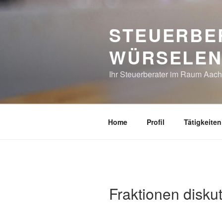
Zum
Inhalt
STEUERBE
springen
WÜRSELE
Ihr Steuerberater im Raum Aac
Home
Profil
Tätigkeiten
Fraktionen disku