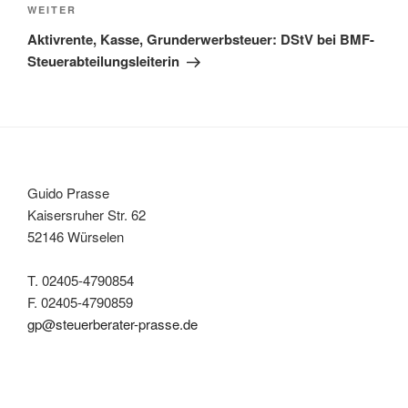
Nächster
WEITER
Beitrag
Aktivrente, Kasse, Grunderwerbsteuer: DStV bei BMF-
Steuerabteilungsleiterin
Guido Prasse
Kaisersruher Str. 62
52146 Würselen
T. 02405-4790854
F. 02405-4790859
gp@steuerberater-prasse.de