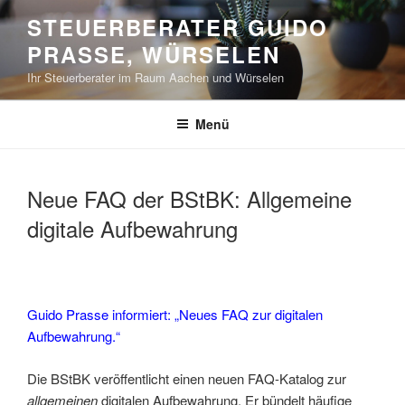
Zum
STEUERBERATER GUIDO
Inhalt
PRASSE, WÜRSELEN
springen
Ihr Steuerberater im Raum Aachen und Würselen
Menü
Neue FAQ der BStBK: Allgemeine
digitale Aufbewahrung
Guido Prasse informiert: „Neues FAQ zur digitalen
Aufbewahrung.“
Die BStBK veröffentlicht einen neuen FAQ-Katalog zur
allgemeinen
digitalen Aufbewahrung. Er bündelt häufige