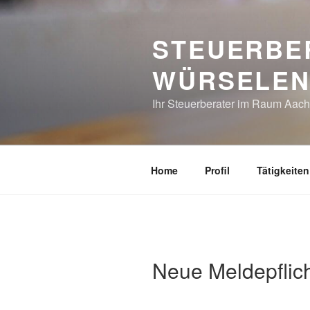
Zum
Inhalt
STEUERBE
springen
WÜRSELE
Ihr Steuerberater im Raum Aac
Home
Profil
Tätigkeiten
Neue Meldepflich