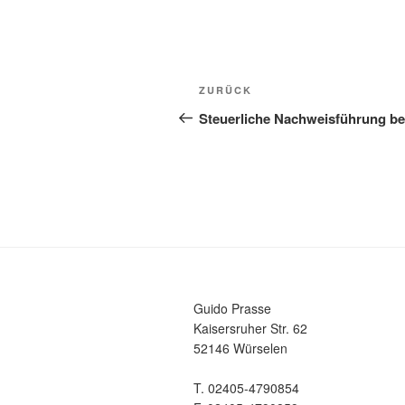
Beitragsnavigation
Vorheriger
ZURÜCK
Beitrag
Steuerliche Nachweisführung be
Guido Prasse
Kaisersruher Str. 62
52146 Würselen
T. 02405-4790854