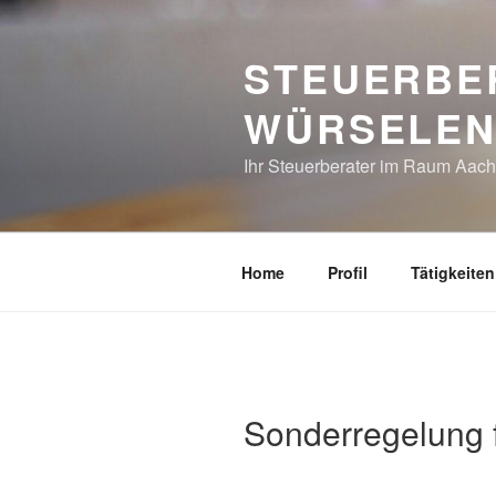
Zum
Inhalt
STEUERBE
springen
WÜRSELE
Ihr Steuerberater im Raum Aac
Home
Profil
Tätigkeiten
Sonderregelung 