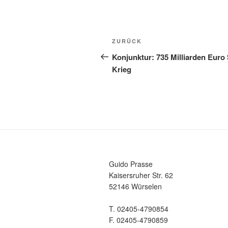
Beitragsnavigation
Vorheriger
ZURÜCK
Beitrag
Konjunktur: 735 Milliarden Eur
Krieg
Guido Prasse
Kaisersruher Str. 62
52146 Würselen
T. 02405-4790854
F. 02405-4790859