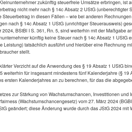
leinunternehmer zukünftig steuerfreie Umsätze erbringen, ist a
etrag nicht mehr nach § 14c Absatz 2 UStG (unberechtigter S
 Steuerbetrag in diesen Fällen – wie bei anderen Rechnungen 
gen nach § 14c Absatz 1 UStG (unrichtiger Steuerausweis) ges
2024, BStBl I S. 361, Rn. 5, sind weiterhin mit der Maßgabe 
nunternehmer künftig keine Steuer nach § 14c Absatz 1 UStG en
ge Leistung) tatsächlich ausführt und hierüber eine Rechnung mi
raucher stellt.
rklärter Verzicht auf die Anwendung des § 19 Absatz 1 UStG bi
5 weiterhin für insgesamt mindestens fünf Kalenderjahre (§ 19 
des ersten Kalenderjahres an zu berechnen, für das die abgegebe
esetzes zur Stärkung von Wachstumschancen, Investitionen und 
fairness (Wachstumschancengesetz) vom 27. März 2024 (BGBl. 
StG geändert; diese Änderung wurde durch das JStG 2024 mit 