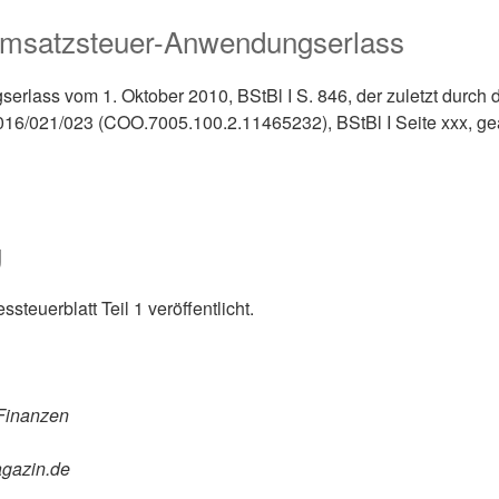
Umsatzsteuer-Anwendungserlass
rlass vom 1. Oktober 2010, BStBl I S. 846, der zuletzt durch
016/021/023 (COO.7005.100.2.11465232), BStBl I Seite xxx, geä
g
teuerblatt Teil 1 veröffentlicht.
 Finanzen
agazin.de