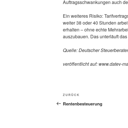
Auftragsschwankungen auch deu
Ein weiteres Risiko: Tarifvertr
weiter 38 oder 40 Stunden arbei
erhalten – ohne echte Mehrarbei
auszubauen. Das unterläuft das
Quelle: Deutscher Steuerberate
veröffentlicht auf: www.datev-m
Beitragsnavigation
Vorheriger
ZURÜCK
Beitrag
Rentenbesteuerung