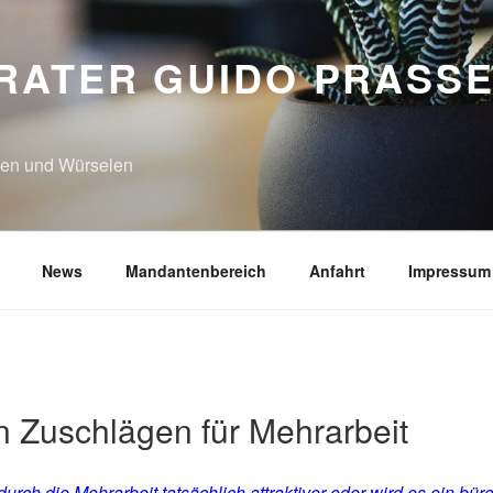
RATER GUIDO PRASSE
N
hen und Würselen
News
Mandantenbereich
Anfahrt
Impressum
on Zuschlägen für Mehrarbeit
urch die Mehrarbeit tatsächlich attraktiver oder wird es ein bür