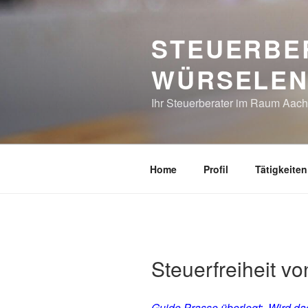
Zum
Inhalt
STEUERBE
springen
WÜRSELE
Ihr Steuerberater im Raum Aac
Home
Profil
Tätigkeiten
Steuerfreiheit v
Guido Prasse überlegt: „Wird dad