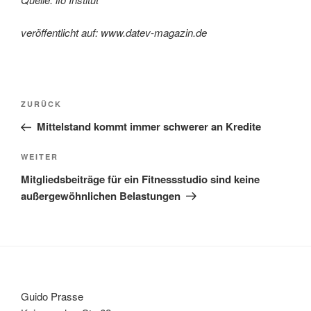
veröffentlicht auf: www.datev-magazin.de
Beitragsnavigation
Vorheriger
ZURÜCK
Beitrag
Mittelstand kommt immer schwerer an Kredite
Nächster
WEITER
Beitrag
Mitgliedsbeiträge für ein Fitnessstudio sind keine
außergewöhnlichen Belastungen
Guido Prasse